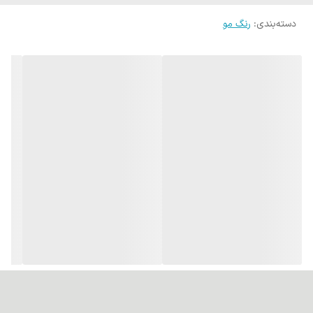
برای تغذیه و محافظت از مو.
دسته‌بندی
:
رنگ مو
پوشانندگی عالی:قادر به پوشش کامل تارهای سفید و خاکستری مو
است.
ماندگاری بالا و جلوه طبیعی:رنگی طبیعی با دوام بالا ایجاد می‌کند.
کاهش خشکی و شکنندگی:روغن‌های موجود در ترکیبات آن از آسیب و
خشکی مو جلوگیری می‌کنند.