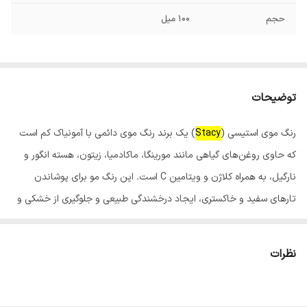
حجم
100 میل
توضیحات
رنگ موی استیسی (
Stacy
) یک برند رنگ موی دائمی با آمونیاک کم است
که حاوی روغن‌های گیاهی مانند مورینگا، ماکادمیا، زیتون، هسته انگور و
نارگیل، به همراه کلاژن و ویتامین C است. این رنگ مو برای پوشاندن
تارهای سفید و خاکستری، ایجاد درخشندگی طبیعی و جلوگیری از خشکی و
شکنندگی مو طراحی شده است و در فروشگاه‌های اینترنتی و سالن‌های
زیبایی قابل خرید است.
نظرات
ویژگی‌های رنگ مو استیسی:
فرمولاسیون غنی از مواد مغذی:حاوی روغن‌های گیاهی و ویتامین C