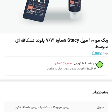
رنگ مو 100 میل Stacy شماره 7/71 بلوند نسکافه ای
متوسط
برند:
Stacy
هر قسط با ترب‌پی:
۶۰٬۰۰۰
تومان
۴ قسط ماهانه. بدون سود، چک و ضامن.
مشخصات
حاوی
روغن مورینگا ، ماکادمیا ، روغن هسته انگور