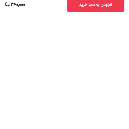
240,000
افزودن به سبد خرید
برگشت به بالا
ارسال به سراسر کشور
تضمین اصالت کالا
قیمت قابل رقابت
درگاه پرداخت امن