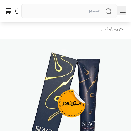
مستر پودر
/
رنگ مو