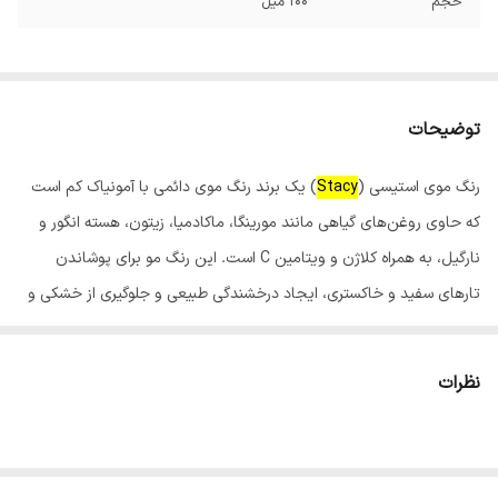
حجم
100 میل
توضیحات
رنگ موی استیسی (
Stacy
) یک برند رنگ موی دائمی با آمونیاک کم است
که حاوی روغن‌های گیاهی مانند مورینگا، ماکادمیا، زیتون، هسته انگور و
نارگیل، به همراه کلاژن و ویتامین C است. این رنگ مو برای پوشاندن
تارهای سفید و خاکستری، ایجاد درخشندگی طبیعی و جلوگیری از خشکی و
شکنندگی مو طراحی شده است و در فروشگاه‌های اینترنتی و سالن‌های
زیبایی قابل خرید است.
نظرات
ویژگی‌های رنگ مو استیسی:
فرمولاسیون غنی از مواد مغذی:حاوی روغن‌های گیاهی و ویتامین C
برای تغذیه و محافظت از مو.