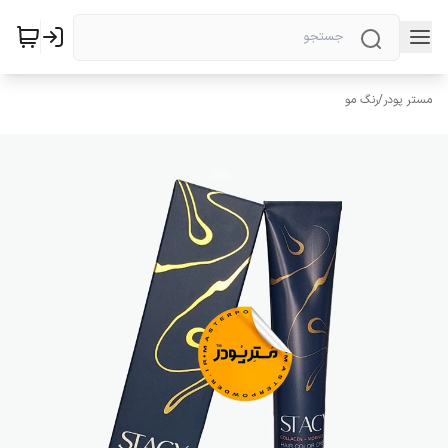
مستر پودر
/
رنگ مو