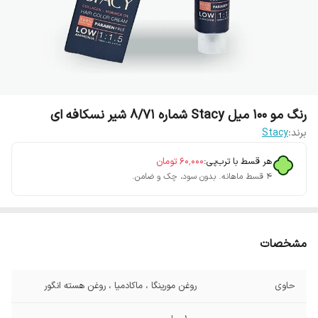
رنگ مو 100 میل Stacy شماره 8/71 شیر نسکافه ای
برند:
Stacy
هر قسط با ترب‌پی:
۶۰٬۰۰۰
تومان
۴ قسط ماهانه. بدون سود، چک و ضامن.
مشخصات
حاوی
روغن مورینگا ، ماکادمیا ، روغن هسته انگور