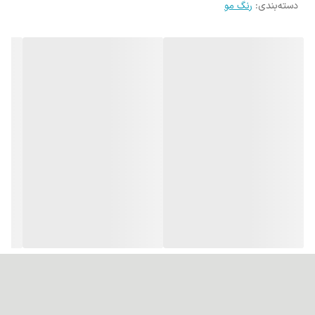
دسته‌بندی
:
رنگ مو
پوشانندگی عالی:قادر به پوشش کامل تارهای سفید و خاکستری مو
است.
ماندگاری بالا و جلوه طبیعی:رنگی طبیعی با دوام بالا ایجاد می‌کند.
کاهش خشکی و شکنندگی:روغن‌های موجود در ترکیبات آن از آسیب و
خشکی مو جلوگیری می‌کنند.