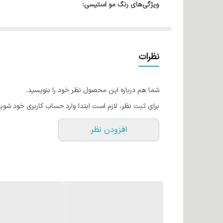
ویژگی‌های رنگ مو استیسی:
فرمولاسیون غنی از مواد مغذی:حاوی روغن‌های گیاهی و ویتامین C برای تغذیه
پوشانندگی عالی:قادر به پوشش کامل تارهای سفید 
ماندگاری بالا و جلوه طبیعی:رنگی طبیعی با دوام بالا ا
نظرات
کاهش خشکی و شکنندگی:روغن‌های موجود در ترکیبات 
شما هم درباره این محصول نظر خود را بنویسید.
برای ثبت نظر، لازم است ابتدا وارد حساب کاربری خود شوید
افزودن نظر