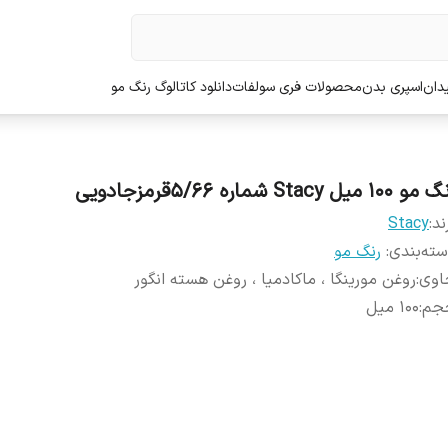
دان
اسپری بدن
محصولات فری سولفات
دانلود کاتالوگ رنگ مو
 100 میل Stacy شماره 5/66قرمزجادویی
ند:
Stacy
ته‌بندی
:
رنگ مو
اوی
:
روغن مورینگا ، ماکادمیا ، روغن هسته انگور
جم
:
100 میل