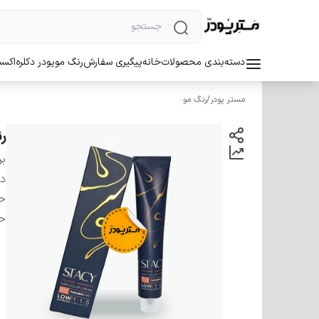
دسته‌بندی محصولات
خانه
پیگیری سفارش
رنگ مو
پودر دکلره
اکسی
مستر پودر
/
رنگ مو
رنگ مو
بر
دس
ح
ح