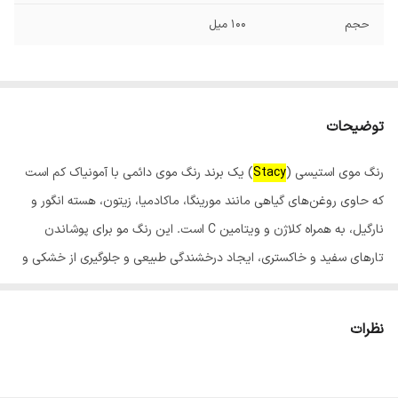
حجم
100 میل
توضیحات
رنگ موی استیسی (
Stacy
) یک برند رنگ موی دائمی با آمونیاک کم است
که حاوی روغن‌های گیاهی مانند مورینگا، ماکادمیا، زیتون، هسته انگور و
نارگیل، به همراه کلاژن و ویتامین C است. این رنگ مو برای پوشاندن
تارهای سفید و خاکستری، ایجاد درخشندگی طبیعی و جلوگیری از خشکی و
شکنندگی مو طراحی شده است و در فروشگاه‌های اینترنتی و سالن‌های
زیبایی قابل خرید است.
نظرات
ویژگی‌های رنگ مو استیسی:
فرمولاسیون غنی از مواد مغذی:حاوی روغن‌های گیاهی و ویتامین C