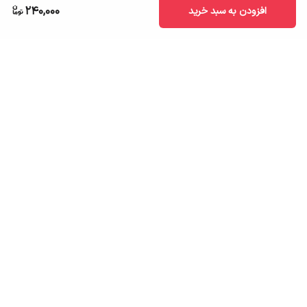
240,000
افزودن به سبد خرید
برگشت به بالا
ارسال به سراسر کشور
تضمین اصالت کالا
قیمت قابل رقابت
درگاه پرداخت امن