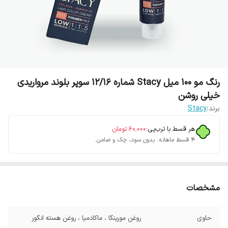
رنگ مو 100 میل Stacy شماره 12/16 سوپر بلوند مرواریدی
خیلی روشن
برند:
Stacy
هر قسط با ترب‌پی:
۶۰٬۰۰۰
تومان
۴ قسط ماهانه. بدون سود، چک و ضامن.
مشخصات
حاوی
روغن مورینگا ، ماکادمیا ، روغن هسته انگور