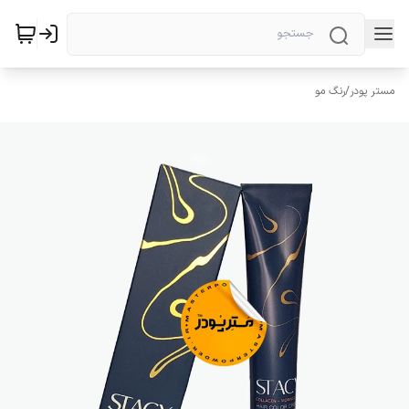
مستر پودر
/
رنگ مو