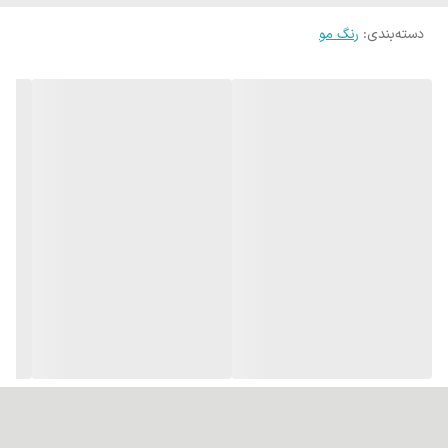
برای تغذیه و محافظت از مو.
دسته‌بندی
:
رنگ مو
پوشانندگی عالی:قادر به پوشش کامل تارهای سفید و خاکستری مو
است.
ماندگاری بالا و جلوه طبیعی:رنگی طبیعی با دوام بالا ایجاد می‌کند.
کاهش خشکی و شکنندگی:روغن‌های موجود در ترکیبات آن از آسیب و
خشکی مو جلوگیری می‌کنند.