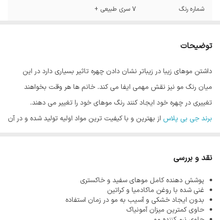
شماره رنگ
7 سری طبیعی +
توضیحات
داشتن موهای زیبا در زیباتر نشان دادن چهره تاثیر بسیاری دارد در این
میان رنگ مو نیز نقش مهمی ایفا می کند. خانم ها هر وقت بخواهند
تغییری در چهره خود ایجاد کنند رنگ موهای خود را تغییر می دهند.
برند جی بی پلاس
از بهترین و با کیفیت ترین مواد اولیه تولید شده و در آن
از کمترین میزان آمونیاک استفاده می شود. از آنجاییکه هر قدر مو سالم تر
باشد رنگ مو زیبا تر نشان داده می شود، فرمولاسیون محصولات این
نقد و بررسی
برند به گونه ای است که هیچگونه آسیبی به موها نرساند.
پوشش دهنده کامل موهای سفید و خاکستری
آمونیاک یکی از مواد اصلی در تولید رنگ مو می باشد. وظیفه آمونیاک در
غنی شده با روغن ماکادمیا و کراتین
رنگ مو باز کردن کوتیکول مو است که باعث نفوذ رنگدانه های رنگ مو در
بدون ایجاد خشکی و آسیب به مو در زمان استفاده
حاوی کمترین میزان آمونیاک
مو می شود و رنگ ماندگاری پیدا می کند. واضح است که این ماده را نمی
حاوی نرم کننده مو