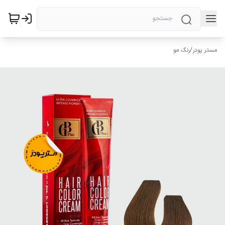
مستر پودر
/
رنگ مو