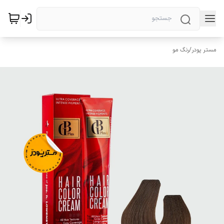
مستر پودر
/
رنگ مو