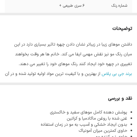
شماره رنگ
6 سری طبیعی +
توضیحات
داشتن موهای زیبا در زیباتر نشان دادن چهره تاثیر بسیاری دارد در این
میان رنگ مو نیز نقش مهمی ایفا می کند. خانم ها هر وقت بخواهند
تغییری در چهره خود ایجاد کنند رنگ موهای خود را تغییر می دهند.
برند جی بی پلاس
از بهترین و با کیفیت ترین مواد اولیه تولید شده و در آن
از کمترین میزان آمونیاک استفاده می شود. از آنجاییکه هر قدر مو سالم تر
باشد رنگ مو زیبا تر نشان داده می شود، فرمولاسیون محصولات این
نقد و بررسی
برند به گونه ای است که هیچگونه آسیبی به موها نرساند.
پوشش دهنده کامل موهای سفید و خاکستری
آمونیاک یکی از مواد اصلی در تولید رنگ مو می باشد. وظیفه آمونیاک در
غنی شده با روغن ماکادمیا و کراتین
رنگ مو باز کردن کوتیکول مو است که باعث نفوذ رنگدانه های رنگ مو در
بدون ایجاد خشکی و آسیب به مو در زمان استفاده
حاوی کمترین میزان آمونیاک
مو می شود و رنگ ماندگاری پیدا می کند. واضح است که این ماده را نمی
حاوی نرم کننده مو