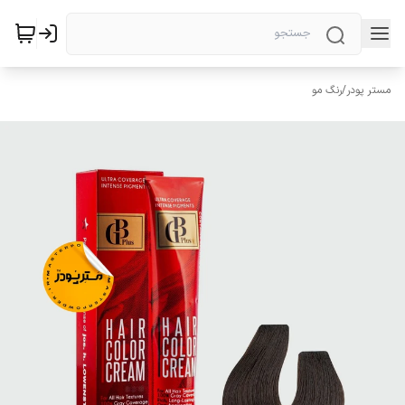
مستر پودر
/
رنگ مو