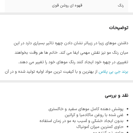
رنگ
قهوه ای روشن قوی
توضیحات
داشتن موهای زیبا در زیباتر نشان دادن چهره تاثیر بسیاری دارد در این
میان رنگ مو نیز نقش مهمی ایفا می کند. خانم ها هر وقت بخواهند
تغییری در چهره خود ایجاد کنند رنگ موهای خود را تغییر می دهند.
برند جی بی پلاس
از بهترین و با کیفیت ترین مواد اولیه تولید شده و در آن
از کمترین میزان آمونیاک استفاده می شود. از آنجاییکه هر قدر مو سالم تر
باشد رنگ مو زیبا تر نشان داده می شود، فرمولاسیون محصولات این
نقد و بررسی
برند به گونه ای است که هیچگونه آسیبی به موها نرساند.
پوشش دهنده کامل موهای سفید و خاکستری
آمونیاک یکی از مواد اصلی در تولید رنگ مو می باشد. وظیفه آمونیاک در
غنی شده با روغن ماکادمیا و کراتین
رنگ مو باز کردن کوتیکول مو است که باعث نفوذ رنگدانه های رنگ مو در
بدون ایجاد خشکی و آسیب به مو در زمان استفاده
حاوی کمترین میزان آمونیاک
مو می شود و رنگ ماندگاری پیدا می کند. واضح است که این ماده را نمی
حاوی نرم کننده مو