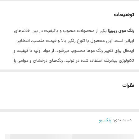
توضیحات
رنگ موی ریبیزا
یکی از محصولات محبوب و باکیفیت در بین خانم‌های
ایرانی است. این محصول با تنوع رنگی بالا و قیمت مناسب، انتخابی
ایده‌آل برای تغییر رنگ موها محسوب می‌شود. از مواد اولیه با کیفیت و
تکنولوژی پیشرفته استفاده شده در تولید، رنگ‌های درخشان و دوامی را
فراهم می‌آورد که در عین حال سلامت موها را نیز تضمین می‌کند.
رنگ موی ریبیزا در طیف گسترده‌ای از رنگ‌های طبیعی، فانتزی و روشن در
نظرات
دسترس است. از رنگ‌های قهوه‌ای و نسکافه‌ای تا بلوند و دودی،
انتخاب‌های مختلفی برای سلیقه‌های گوناگون وجود دارد.
رنگ موی ریبیزا با پوشش بالا، موهای سفید را به طور کامل می‌پوشاند و
دسته‌بندی
:
رنگ مو
رنگ مو را برای مدت طولانی درخشان و زیبا نگه می‌دارد.
فرمولاسیون این رنگ حاوی مواد مغذی و نرم‌کننده است که از موها در برابر