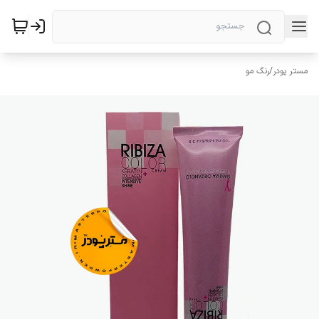
مستر پودر
/
رنگ مو