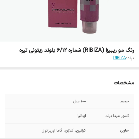
رنگ مو ریبیزا (RIBIZA) شماره 6/12 بلوند زیتونی تیره
برند:
RIBIZA
مشخصات
حجم
100 میل
کشور مبدا برند
ایتالیا
حاوی
کراتین، کلاژن، گاما اوریزانول