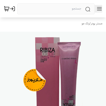
مستر پودر
/
رنگ مو