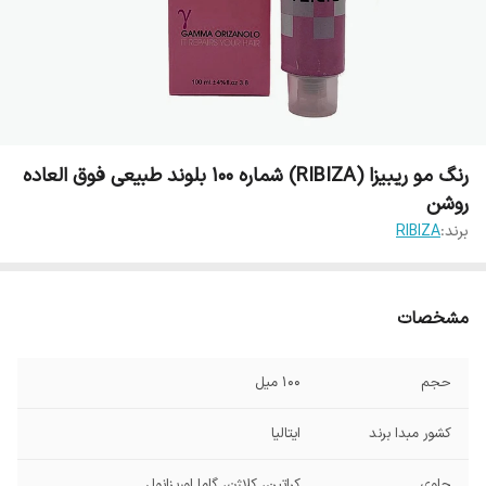
رنگ مو ریبیزا (RIBIZA) شماره 100 بلوند طبیعی فوق العاده
روشن
برند:
RIBIZA
مشخصات
حجم
100 میل
کشور مبدا برند
ایتالیا
حاوی
کراتین، کلاژن، گاما اوریزانول