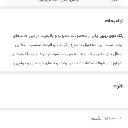
توضیحات
رنگ موی ریبیزا
یکی از محصولات محبوب و باکیفیت در بین خانم‌های
ایرانی است. این محصول با تنوع رنگی بالا و قیمت مناسب، انتخابی
ایده‌آل برای تغییر رنگ موها محسوب می‌شود. از مواد اولیه با کیفیت و
تکنولوژی پیشرفته استفاده شده در تولید، رنگ‌های درخشان و دوامی را
فراهم می‌آورد که در عین حال سلامت موها را نیز تضمین می‌کند.
رنگ موی ریبیزا در طیف گسترده‌ای از رنگ‌های طبیعی، فانتزی و روشن در
نظرات
دسترس است. از رنگ‌های قهوه‌ای و نسکافه‌ای تا بلوند و دودی،
انتخاب‌های مختلفی برای سلیقه‌های گوناگون وجود دارد.
رنگ موی ریبیزا با پوشش بالا، موهای سفید را به طور کامل می‌پوشاند و
دسته‌بندی
:
رنگ مو
رنگ مو را برای مدت طولانی درخشان و زیبا نگه می‌دارد.
فرمولاسیون این رنگ حاوی مواد مغذی و نرم‌کننده است که از موها در برابر