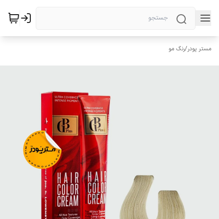
مستر پودر
/
رنگ مو