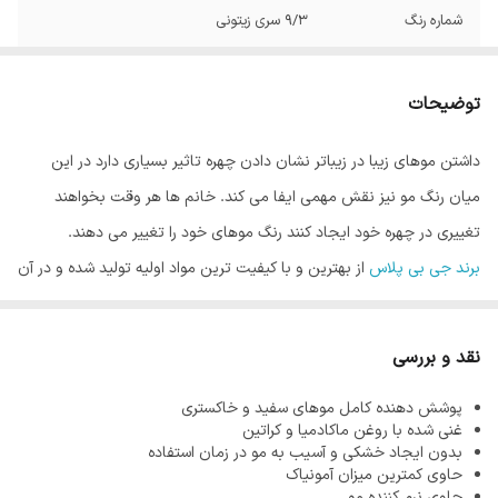
شماره رنگ
9/3 سری زیتونی
توضیحات
داشتن موهای زیبا در زیباتر نشان دادن چهره تاثیر بسیاری دارد در این
میان رنگ مو نیز نقش مهمی ایفا می کند. خانم ها هر وقت بخواهند
تغییری در چهره خود ایجاد کنند رنگ موهای خود را تغییر می دهند.
برند جی بی پلاس
از بهترین و با کیفیت ترین مواد اولیه تولید شده و در آن
از کمترین میزان آمونیاک استفاده می شود. از آنجاییکه هر قدر مو سالم تر
باشد رنگ مو زیبا تر نشان داده می شود، فرمولاسیون محصولات این
نقد و بررسی
برند به گونه ای است که هیچگونه آسیبی به موها نرساند.
پوشش دهنده کامل موهای سفید و خاکستری
آمونیاک یکی از مواد اصلی در تولید رنگ مو می باشد. وظیفه آمونیاک در
غنی شده با روغن ماکادمیا و کراتین
رنگ مو باز کردن کوتیکول مو است که باعث نفوذ رنگدانه های رنگ مو در
بدون ایجاد خشکی و آسیب به مو در زمان استفاده
حاوی کمترین میزان آمونیاک
مو می شود و رنگ ماندگاری پیدا می کند. واضح است که این ماده را نمی
حاوی نرم کننده مو