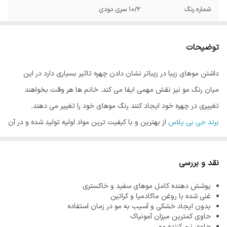
شماره رنگ
10/2 سری دودی
توضیحات
داشتن موهای زیبا در زیباتر نشان دادن چهره تاثیر بسیاری دارد در این
میان رنگ مو نیز نقش مهمی ایفا می کند. خانم ها هر وقت بخواهند
تغییری در چهره خود ایجاد کنند رنگ موهای خود را تغییر می دهند.
برند جی بی پلاس
از بهترین و با کیفیت ترین مواد اولیه تولید شده و در آن
از کمترین میزان آمونیاک استفاده می شود. از آنجاییکه هر قدر مو سالم تر
باشد رنگ مو زیبا تر نشان داده می شود، فرمولاسیون محصولات این
نقد و بررسی
برند به گونه ای است که هیچگونه آسیبی به موها نرساند.
پوشش دهنده کامل موهای سفید و خاکستری
آمونیاک یکی از مواد اصلی در تولید رنگ مو می باشد. وظیفه آمونیاک در
غنی شده با روغن ماکادمیا و کراتین
رنگ مو باز کردن کوتیکول مو است که باعث نفوذ رنگدانه های رنگ مو در
بدون ایجاد خشکی و آسیب به مو در زمان استفاده
حاوی کمترین میزان آمونیاک
مو می شود و رنگ ماندگاری پیدا می کند. واضح است که این ماده را نمی
حاوی نرم کننده مو