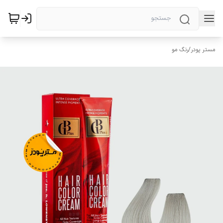
مستر پودر
/
رنگ مو