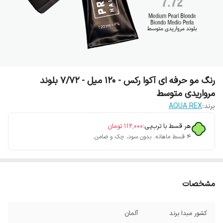
رنگ مو حرفه ای آکوا رکس - 120 میل - 7/72 بلوند
مرواریدی متوسط
برند:
AQUA REX
هر قسط با ترب‌پی:
۱۱۲٬۰۰۰
تومان
۴ قسط ماهانه. بدون سود، چک و ضامن.
مشخصات
کشور مبدا برند
آلمان