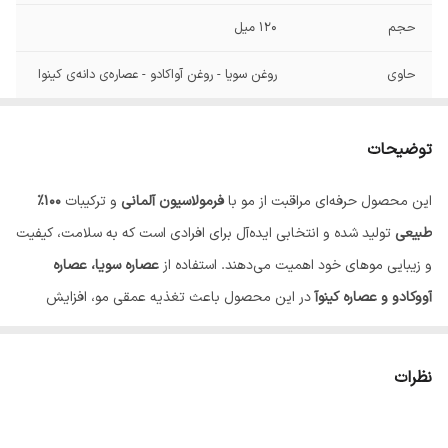
حجم
120 میل
حاوی
روغن سویا - روغن آواکادو - عصاره‌‌ی دانه‌ی کینوا
ویژگی
فاقد گلوتن - دارای تکنولوژی نانو پلکس
توضیحات
این محصول حرفه‌ای مراقبت از مو با
فرمولاسیون آلمانی
و ترکیبات
۱۰۰٪
طبیعی
تولید شده و انتخابی ایده‌آل برای افرادی است که به سلامت، کیفیت
و زیبایی موهای خود اهمیت می‌دهند. استفاده از
عصاره سویا، عصاره
آووکادو و عصاره کینوآ
در این محصول باعث تغذیه عمقی مو، افزایش
استحکام تارهای مو و بهبود لطافت و درخشندگی می‌شود.
ترکیبات طبیعی و ایمن
نظرات
این محصول
فاقد گلوتن
بوده و برای افرادی با پوست و موی حساس نیز
مناسب است. همچنین بدون انجام
تست حیوانی (Cruelty Free)
تولید