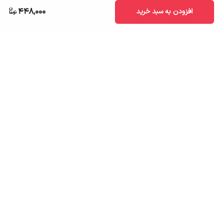
448,000
افزودن به سبد خرید
برگشت به بالا
ارسال به سراسر کشور
تضمین اصالت کالا
قیمت قابل رقابت
درگاه پرداخت امن