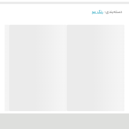
شده و مطابق با استانداردهای روز جهانی در حوزه محصولات مراقبت مو
است.
دسته‌بندی
:
رنگ مو
فناوری نانو پلکس برای محافظت از مو
وجود
نانو پلکس
در فرمولاسیون این محصول به ترمیم پیوندهای
آسیب‌دیده مو کمک کرده و از مو در برابر آسیب‌های شیمیایی، حرارتی و رنگ
جلوگیری می‌کند. این ویژگی باعث افزایش دوام، سلامت و مقاومت مو
پس از استفاده می‌شود.
رنگ‌دانه‌های آمریکایی لوناشتاین
در این محصول از
رنگ‌دانه‌های آمریکایی لوناشتاین
استفاده شده که به
دلیل کیفیت بالا، ماندگاری عالی و پوشش یکنواخت، نتیجه‌ای حرفه‌ای و
طبیعی را روی مو ایجاد می‌کنند.
مزایای محصول
فرمولاسیون آلمانی با کیفیت بالا
۱۰۰٪ طبیعی