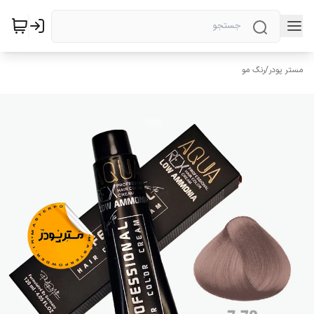
مستر پودر
/
رنگ مو