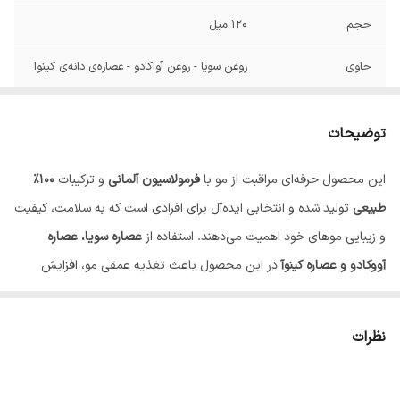
حجم
120 میل
حاوی
روغن سویا - روغن آواکادو - عصاره‌‌ی دانه‌ی کینوا
ویژگی
فاقد گلوتن - دارای تکنولوژی نانو پلکس
توضیحات
این محصول حرفه‌ای مراقبت از مو با
فرمولاسیون آلمانی
و ترکیبات
۱۰۰٪
طبیعی
تولید شده و انتخابی ایده‌آل برای افرادی است که به سلامت، کیفیت
و زیبایی موهای خود اهمیت می‌دهند. استفاده از
عصاره سویا، عصاره
آووکادو و عصاره کینوآ
در این محصول باعث تغذیه عمقی مو، افزایش
استحکام تارهای مو و بهبود لطافت و درخشندگی می‌شود.
ترکیبات طبیعی و ایمن
نظرات
این محصول
فاقد گلوتن
بوده و برای افرادی با پوست و موی حساس نیز
مناسب است. همچنین بدون انجام
تست حیوانی (Cruelty Free)
تولید