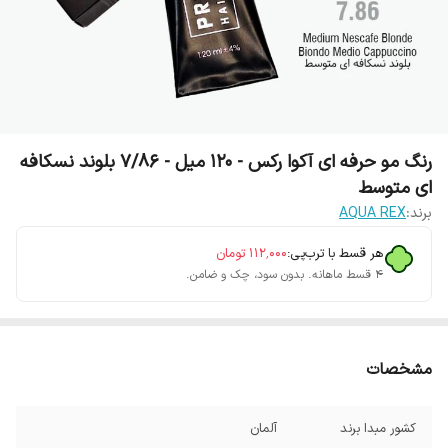
رنگ مو حرفه ای آکوا رکس - 120 میل - 7/86 بلوند نسکافه
ای متوسط
برند:
AQUA REX
هر قسط با ترب‌پی:
۱۱۲٬۰۰۰
تومان
۴ قسط ماهانه. بدون سود، چک و ضامن.
مشخصات
کشور مبدا برند
آلمان