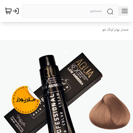
مستر پودر
/
رنگ مو