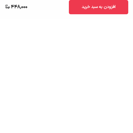
448,000
افزودن به سبد خرید
برگشت به بالا
ارسال به سراسر کشور
تضمین اصالت کالا
قیمت قابل رقابت
درگاه پرداخت امن