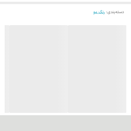
شده و مطابق با استانداردهای روز جهانی در حوزه محصولات مراقبت مو
است.
دسته‌بندی
:
رنگ مو
فناوری نانو پلکس برای محافظت از مو
وجود
نانو پلکس
در فرمولاسیون این محصول به ترمیم پیوندهای
آسیب‌دیده مو کمک کرده و از مو در برابر آسیب‌های شیمیایی، حرارتی و رنگ
جلوگیری می‌کند. این ویژگی باعث افزایش دوام، سلامت و مقاومت مو
پس از استفاده می‌شود.
رنگ‌دانه‌های آمریکایی لوناشتاین
در این محصول از
رنگ‌دانه‌های آمریکایی لوناشتاین
استفاده شده که به
دلیل کیفیت بالا، ماندگاری عالی و پوشش یکنواخت، نتیجه‌ای حرفه‌ای و
طبیعی را روی مو ایجاد می‌کنند.
مزایای محصول
فرمولاسیون آلمانی با کیفیت بالا
۱۰۰٪ طبیعی