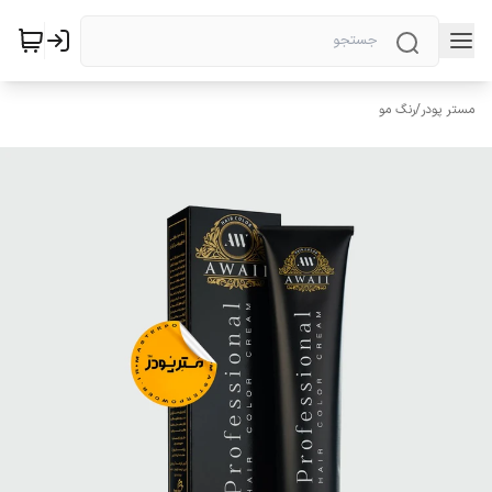
مستر پودر
/
رنگ مو