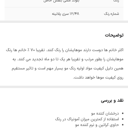
رنگ
بلوند مسی بنفش خاص
شماره رنگ
12/48 سری پلاتینه
توضیحات
اکثر خانم ها دوست دارند موهایشان را رنگ کنند. تقریبا 70 % خانم ها رنگ
موهایشان را بطور مرتب و تقریبا هر یک تا دو ماه تجدید می کنند. به
همین دلیل کیفیت مواد اولیه رنگ مو بسیار مهم است و تاثیر مستقیم
روی کیفیت موها خواهد داشت.
رنگ مو
ئاوایی
از بهترین مواد اولیه تولید می شود که به خوبی جذب موها
شده و باعث افزایش ماندگاری رنگ مو می شود. معمولا آمونیاک از مواد
نقد و بررسی
اولیه تولید رنگ مو می باشد زیرا باعث باز شدن فولیکول مو شده و رنگ
درخشان کننده مو
پذیری مو را افزایش می دهد اما استفاده بیش از اندازه از آمونیاک باعث
استفاده از کمترین میزان آمونیاک در رنگ
آسیب دیدن، خشک و زبر شدن موها می شود به همین دلیل فرمولاسیون
حاوی کراتین و نرم کننده مو