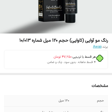
رنگ مو آوایی (ئاوایی) حجم 120 میل شماره 10/013
برند:
Awaii
هر قسط با ترب‌پی:
۴۷٬۲۵۰
تومان
۴ قسط ماهانه. بدون سود، چک و ضامن.
مشخصات
حجم
120 میل