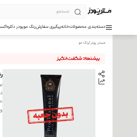
دسته‌بندی محصولات
خانه
پیگیری سفارش
رنگ مو
پودر دکلره
اکسی
مستر پودر
/
رنگ مو
رن
بر
دس
ح
وی