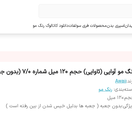
دان
اسپری بدن
محصولات فری سولفات
دانلود کاتالوگ رنگ مو
گ مو آوایی (ئاوایی) حجم 120 میل شماره 7/0 (بدون جعبه)
ند:
Awaii
ته‌بندی
:
رنگ مو
جم
:
120 میل
ژگی
:
بدون جعبه ( جعبه ها بدلیل خیس شدن از بین رفته است )