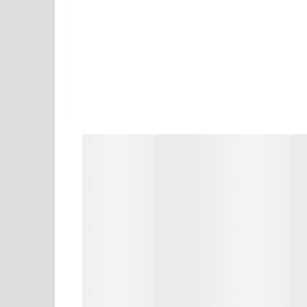
زی نیز می کنند.
 اهمیت بسیاری دارد. خاصیت درخت آرگان به دلیل
خاصیت دارویی، روغنی است که در میوه آن وجود دارد و خواص روغن آرگان را می‌سازد. روغن این میوه دارای مقدار زیادی اسید چرب، ویتامین آ، ویتامین سی، ویتامین ای، امگا ۶ و ۹، آنتی
ی ظاهر، اعتماد به نفس و یا حتی ویژگی‌های شخصیتی‌
رابر حرارت و آسیب های محیطی محافظت می کند.