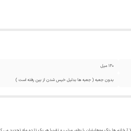
120 میل
بدون جعبه ( جعبه ها بدلیل خیس شدن از بین رفته است )
اکثر خانم ها دوست دارند موهایشان را رنگ کنند. تقریبا 70 % خانم ها رنگ موهایشان را بطور مرتب و تقریبا هر ی