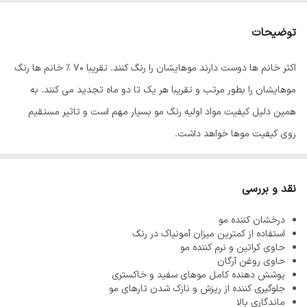
توضیحات
اکثر خانم ها دوست دارند موهایشان را رنگ کنند. تقریبا 70 % خانم ها رنگ
موهایشان را بطور مرتب و تقریبا هر یک تا دو ماه تجدید می کنند. به
همین دلیل کیفیت مواد اولیه رنگ مو بسیار مهم است و تاثیر مستقیم
روی کیفیت موها خواهد داشت.
رنگ مو
ئاوایی
از بهترین مواد اولیه تولید می شود که به خوبی جذب موها
شده و باعث افزایش ماندگاری رنگ مو می شود. معمولا آمونیاک از مواد
نقد و بررسی
اولیه تولید رنگ مو می باشد زیرا باعث باز شدن فولیکول مو شده و رنگ
درخشان کننده مو
پذیری مو را افزایش می دهد اما استفاده بیش از اندازه از آمونیاک باعث
استفاده از کمترین میزان آمونیاک در رنگ
آسیب دیدن، خشک و زبر شدن موها می شود به همین دلیل فرمولاسیون
حاوی کراتین و نرم کننده مو
حاوی روغن آرگان
رنگ موهای ئاوایی به گونه طراحی شده که کمترین میزان آمونیاک را دارند
پوشش دهنده کامل موهای سفید و خاکستری
بنابراین هیچگونه آسیبی به موها نمی رسانند.
جلوگیری کننده از ریزش و نازک شدن تارهای مو
ماندگاری بالا