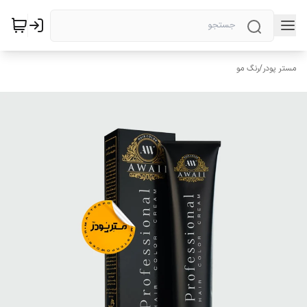
مستر پودر
/
رنگ مو