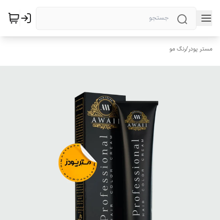
مستر پودر
/
رنگ مو