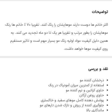
توضیحات
اکثر خانم ها دوست دارند موهایشان را رنگ کنند. تقریبا 70 % خانم ها رنگ
موهایشان را بطور مرتب و تقریبا هر یک تا دو ماه تجدید می کنند. به
همین دلیل کیفیت مواد اولیه رنگ مو بسیار مهم است و تاثیر مستقیم
روی کیفیت موها خواهد داشت.
رنگ مو
ئاوایی
از بهترین مواد اولیه تولید می شود که به خوبی جذب موها
شده و باعث افزایش ماندگاری رنگ مو می شود. معمولا آمونیاک از مواد
نقد و بررسی
اولیه تولید رنگ مو می باشد زیرا باعث باز شدن فولیکول مو شده و رنگ
درخشان کننده مو
پذیری مو را افزایش می دهد اما استفاده بیش از اندازه از آمونیاک باعث
استفاده از کمترین میزان آمونیاک در رنگ
آسیب دیدن، خشک و زبر شدن موها می شود به همین دلیل فرمولاسیون
حاوی کراتین و نرم کننده مو
حاوی روغن آرگان
رنگ موهای ئاوایی به گونه طراحی شده که کمترین میزان آمونیاک را دارند
پوشش دهنده کامل موهای سفید و خاکستری
بنابراین هیچگونه آسیبی به موها نمی رسانند.
جلوگیری کننده از ریزش و نازک شدن تارهای مو
ماندگاری بالا