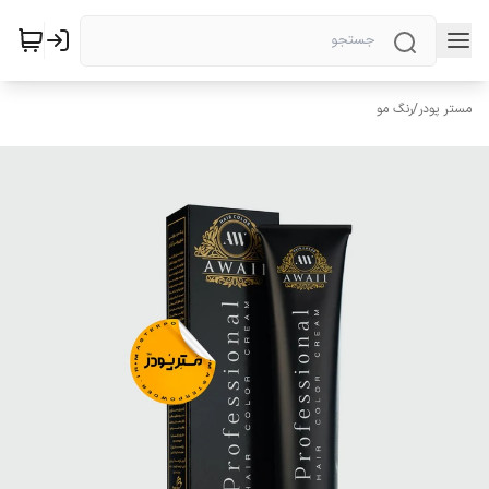
مستر پودر
/
رنگ مو