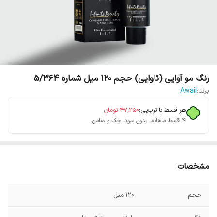
رنگ مو آوایی (ئاوایی) حجم 120 میل شماره 5/364
برند:
Awaii
هر قسط با ترب‌پی:
۴۷٬۲۵۰
تومان
۴ قسط ماهانه. بدون سود، چک و ضامن.
مشخصات
حجم
120 میل