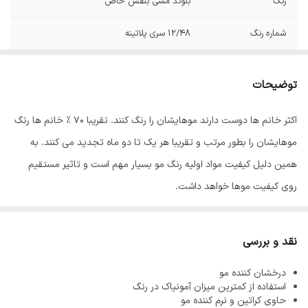
رنگ
بلوند مسی بنفش خاص
شماره رنگ
12/48 سری پلاتینه
توضیحات
اکثر خانم ها دوست دارند موهایشان را رنگ کنند. تقریبا 70 % خانم ها رنگ
موهایشان را بطور مرتب و تقریبا هر یک تا دو ماه تجدید می کنند. به
همین دلیل کیفیت مواد اولیه رنگ مو بسیار مهم است و تاثیر مستقیم
روی کیفیت موها خواهد داشت.
رنگ مو
ئاوایی
از بهترین مواد اولیه تولید می شود که به خوبی جذب موها
شده و باعث افزایش ماندگاری رنگ مو می شود. معمولا آمونیاک از مواد
نقد و بررسی
اولیه تولید رنگ مو می باشد زیرا باعث باز شدن فولیکول مو شده و رنگ
درخشان کننده مو
پذیری مو را افزایش می دهد اما استفاده بیش از اندازه از آمونیاک باعث
استفاده از کمترین میزان آمونیاک در رنگ
آسیب دیدن، خشک و زبر شدن موها می شود به همین دلیل فرمولاسیون
حاوی کراتین و نرم کننده مو