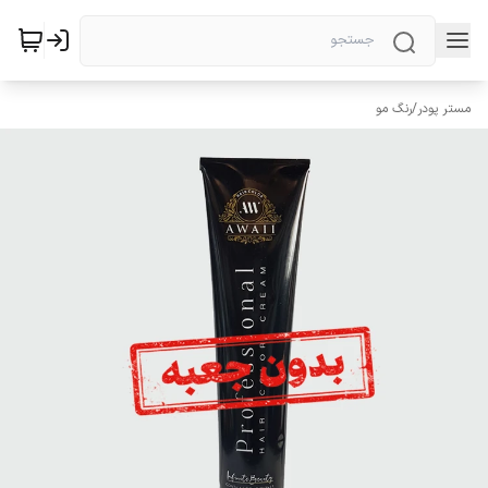
مستر پودر
/
رنگ مو