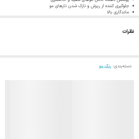
بنابراین هیچگونه آسیبی به موها نمی رسانند.
جلوگیری کننده از ریزش و نازک شدن تارهای مو
ماندگاری بالا
کراتین اصلی ترین بخش مو می باشد که بسیار آسیب پذیر بوده و آسیب
حجم 120 میل
گروه پلاتینه خاص شماره 12/48 بلوند مسی بنفش خاص
به کراتین مو برابر است با موهای وز، خشک و شکننده به همین دلیل
رنگ
نظرات
موهای ئاوایی
حاوی مقادیر زیادی کراتین و روغن آرگان می باشند و هنگام
استفاده ازآنها نه تنها باعث آسیب رسیدن به موها نمی شود بلکه آنها را
تقویت نیز می کند.
از دیگر ویژگی های رنگ مو ئاوایی می توان به وجود نرم کننده در این
دسته‌بندی
:
رنگ مو
محصول اشاره کرد که باعث آبرسانی قوی مو می شود و از ایجاد خشکی مو
بعد از استفاده از رنگ مو جلوگیری می کند.
رنگ مو ئاوایی به خوبی جذب مو می شود به همین دلیل این رنگ مو
ماندگاری بسیار بالایی دارد و به خوبی می تواند موهای سفید را پوشش
دهد.
شرکت طوبی گل در تولید رنگ مو از کراتین مرغوب و با اندازه لازم استفاده
کرده که این امر باعث حفظ سلامت و شادابی مو می گردد و موهای شما را