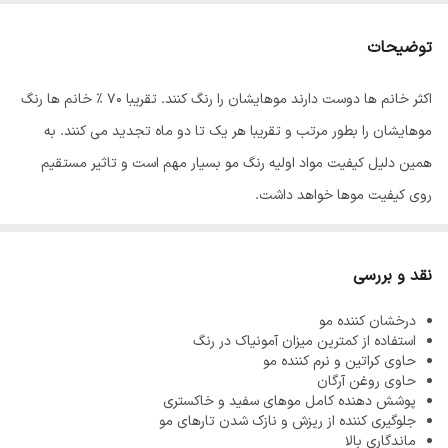
توضیحات
اکثر خانم ها دوست دارند موهایشان را رنگ کنند. تقریبا 70 % خانم ها رنگ
موهایشان را بطور مرتب و تقریبا هر یک تا دو ماه تجدید می کنند. به
همین دلیل کیفیت مواد اولیه رنگ مو بسیار مهم است و تاثیر مستقیم
روی کیفیت موها خواهد داشت.
رنگ مو
ئاوایی
از بهترین مواد اولیه تولید می شود که به خوبی جذب موها
شده و باعث افزایش ماندگاری رنگ مو می شود. معمولا آمونیاک از مواد
نقد و بررسی
اولیه تولید رنگ مو می باشد زیرا باعث باز شدن فولیکول مو شده و رنگ
درخشان کننده مو
پذیری مو را افزایش می دهد اما استفاده بیش از اندازه از آمونیاک باعث
استفاده از کمترین میزان آمونیاک در رنگ
آسیب دیدن، خشک و زبر شدن موها می شود به همین دلیل فرمولاسیون
حاوی کراتین و نرم کننده مو
حاوی روغن آرگان
رنگ موهای ئاوایی به گونه طراحی شده که کمترین میزان آمونیاک را دارند
پوشش دهنده کامل موهای سفید و خاکستری
بنابراین هیچگونه آسیبی به موها نمی رسانند.
جلوگیری کننده از ریزش و نازک شدن تارهای مو
ماندگاری بالا