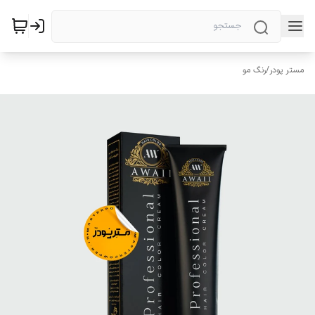
مستر پودر
/
رنگ مو