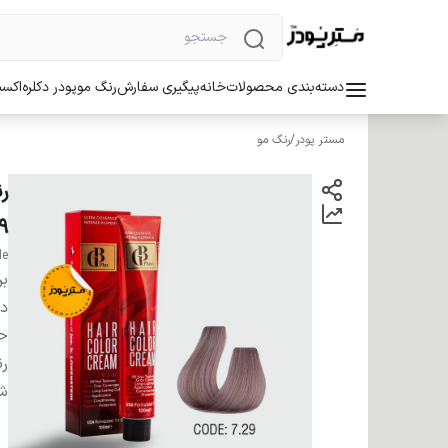
دسته‌بندی محصولات
خانه
پیگیری سفارش
رنگ مو
پودر دکلره
اکسی
مستر پودر
/
رنگ مو
7/29 ب
de
بر
دس
ح
ر
شم