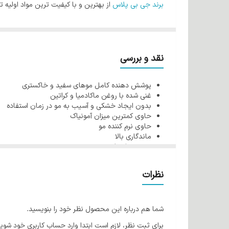
برند جی بی پلاس
از بهترین و با کیفیت ترین مواد اولیه ت
شود، فرمولاسیون محصولات این برند به گونه ای است که ه
آمونیاک یکی از مواد اصلی در تولید رنگ مو می باشد. وظی
است که این ماده را نمی توان از رنگ مو حذف کرد ولی در
نقد و بررسی
برای آبرسانی و تقویت بیشتر موها و جلوگیری از آسیب رس
پوشش دهنده کامل موهای سفید و خاکستری
شوند و در نتیجه در پایان کار مو ها سالم و نرم باقی می م
غنی شده با روغن ماکادمیا و کراتین
کراتین مو چیست؟
بدون ایجاد خشکی و آسیب به مو در زمان استفاده
حاوی کمترین میزان آمونیاک
کراتین پروتئین اساسی موجود در مو می باشد که دلیل سلام
حاوی نرم کننده مو
مهم است. وسایل حرارت زا و حالت دهنده مو، رنگ مو و .
ماندگاری بالا
حجم 100 میل
شود. در واقع کراتن موجود در رنگ مو می تواند ساختار به
فواید روغن ماکادمیا برای مو:
نظرات
همچنین ویتامین E قدرت آبرسانی قوی دارد که به خوبی موها را آبرسانی و نرم می کند.
شما هم درباره این محصول نظر خود را بنویسید.
ویتامین E موجود در روغن ماکادمیا باعث افزایش
برای ثبت نظر، لازم است ابتدا وارد حساب کاربری خود شوید