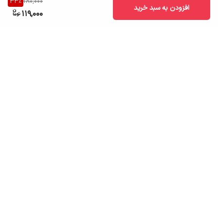
33
%
180,000
افزودن به سبد خرید
119,000
برگشت به بالا
ارسال به سراسر کشور
تضمین اصالت کالا
قیمت قابل رقابت
درگاه پرداخت امن