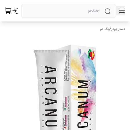
مستر پودر
/
رنگ مو