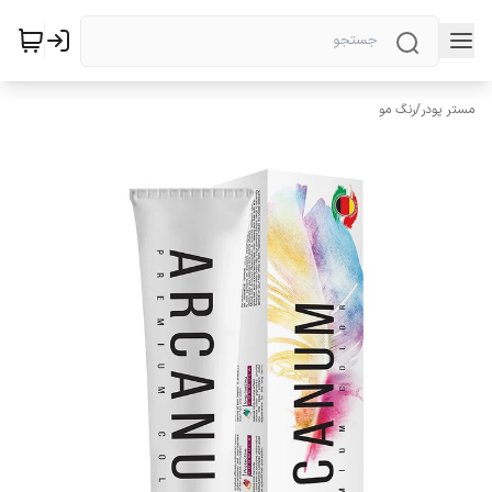
مستر پودر
/
رنگ مو