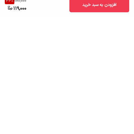
33
%
180,000
افزودن به سبد خرید
119,000
برگشت به بالا
ارسال به سراسر کشور
تضمین اصالت کالا
قیمت قابل رقابت
درگاه پرداخت امن