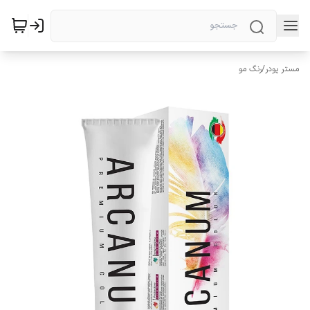
مستر پودر
/
رنگ مو