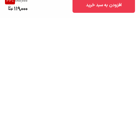
33
%
180,000
افزودن به سبد خرید
119,000
برگشت به بالا
ارسال به سراسر کشور
تضمین اصالت کالا
قیمت قابل رقابت
درگاه پرداخت امن