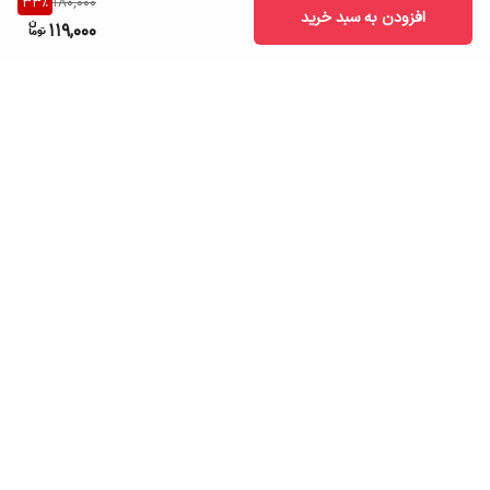
33
%
180,000
افزودن به سبد خرید
119,000
برگشت به بالا
ارسال به سراسر کشور
تضمین اصالت کالا
قیمت قابل رقابت
درگاه پرداخت امن