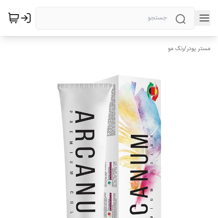
مستر پودر
/
رنگ مو