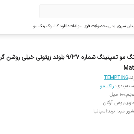
دان
اسپری بدن
محصولات فری سولفات
دانلود کاتالوگ رنگ مو
رنگ مو تمپتینگ شماره 9/37 بلوند زیتونی خیلی روشن 
Mat
ند:
TEMPTING
ته‌بندی
:
رنگ مو
جم
:
100 میل
اوی
:
روغن آرگان
ور مبدا برند
:
اسپانیا