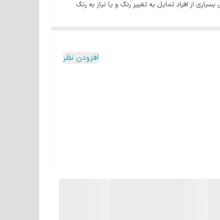
اری از افراد تمایل به تغییر رنگ و یا نیاز به رنگ
مو آسیب نمی رساند بلکه علاوه بر رنگ دلخواه، موها را
بازسازی و تقویت می کند. تمپتینگ مسحور کننده ترین رنگ موها را تولید می کند که رنگ هایی درخشان، ماندگار و با پوشش مناسب هستند. رنگ موی تمپتینگ دارای 123 تنالیته درخشان و سایه
های طبیعی می باشد که از مهم ترین مزیت این رنگ موهای کرمی این است که به دلیل داشتن ترکیبات محافظتی، مواد مغذی گیاهی و پیش ساز ویتامین B5، به مو آسیب نمی زند و مو را به هیچ
افزودن نظر
ورا بنفش حفاظت کرده، مو را نرم و بازسازی می کند. این
 تحریک می کند. درخشندگی رنگ موی تمپتینگ، بر روی مو
گ مو را با 100 میلی لیتر کرم اکسیدان به خوبی مخلوط کرده، موها را به آن آغشته کرده و پس از 25 – 30 دقیقه آن را بشویید.برای روشن تر شدن، می توان یک تیوپ را با