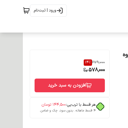
ورود | ثبت‌نام
گروه
14
%
679,000
578,000
افزودن به سبد خرید
هر قسط با ترب‌پی:
۱۴۴٬۵۰۰
تومان
۴ قسط ماهانه. بدون سود، چک و ضامن.