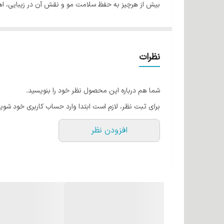
بیش از هرچیز به حفظ سلامت مو و نقش آن در زیبایی، اهمیت
کردن موهای خود دارند، اما به علت آسیب احتمالی مو از ای
نظرات
عنوان خشک نمی کند. مهم ترین ترکیب بازسازی کننده و آ
رنگ ها همچنین
حاوی پروتئین سویا و روغن جوجوبا
است 
شما هم درباره این محصول نظر خود را بنویسید.
ماندگار است و با شست و شو و گذر زمان کدر نمی شود.
برای ثبت نظر، لازم است ابتدا وارد حساب کاربری خود شوید
طرز استفاده:
افزودن نظر
200 میلی لیتر اکسیدان (نسبت 1:2) مخلوط و استفاده نمود.
برای خیلی روشن تر شدن می توان 300 میلی لیتر کرم اکسیدان به کار برد (نسبت 1:3) و پس از 30-40 دقیقه آبکشی نمود.