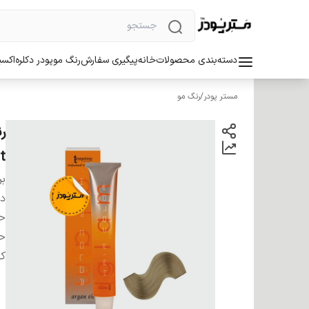
دسته‌بندی محصولات
خانه
پیگیری سفارش
رنگ مو
پودر دکلره
اکسی
مستر پودر
/
رنگ مو
t
بر
دس
ح
ح
کش