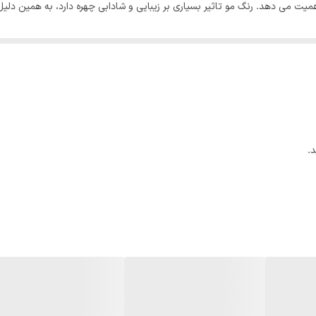
 می دهد. رنگ مو تاثیر بسیاری بر زیبایی و شادابی چهره دارد، به همین دلیل بسی
ن کار ممانعت می کنند؛ تمپتینگ با تولید رنگ موهایی منحصر به فرد، نه تنها به 
نتی اکسیدان موجود در این رنگ موها،
روغن آرگان
است که مو را در برابر اشعه ما
که به دلیل داشتن میزان بالای اسید های آمینه، مو را تقویت کرده و رشد مو را
.
یک تیوپ 100 میلی لیتری رن