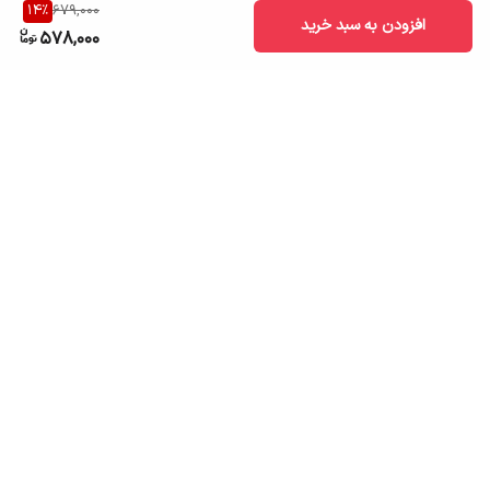
14
%
679,000
افزودن به سبد خرید
578,000
برگشت به بالا
ارسال به سراسر کشور
تضمین اصالت کالا
قیمت قابل رقابت
درگاه پرداخت امن