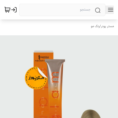
مستر پودر
/
رنگ مو