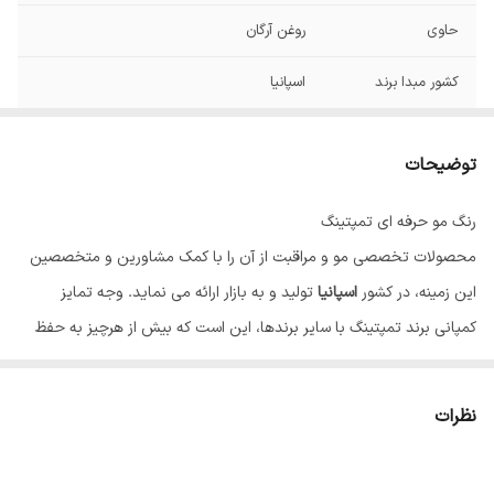
حاوی
روغن آرگان
کشور مبدا برند
اسپانیا
توضیحات
رنگ مو حرفه ای تمپتینگ
محصولات تخصصی مو و مراقبت از آن را با کمک مشاورین و متخصصین
این زمینه، در کشور
اسپانیا
تولید و به بازار ارائه می نماید. وجه تمایز
کمپانی برند تمپتینگ با سایر برندها، این است که بیش از هرچیز به حفظ
سلامت مو و نقش آن در زیبایی، اهمیت می دهد. رنگ مو تاثیر بسیاری بر
زیبایی و شادابی چهره دارد، به همین دلیل بسیاری از افراد تمایل به تغییر
نظرات
رنگ و یا نیاز به رنگ کردن موهای خود دارند، اما به علت آسیب احتمالی مو
از این کار ممانعت می کنند؛ تمپتینگ با تولید رنگ موهایی منحصر به فرد،