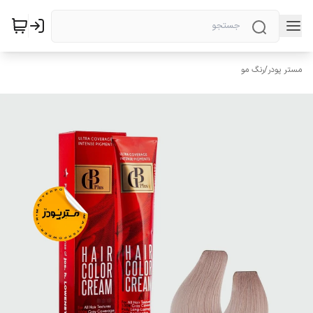
مستر پودر
/
رنگ مو