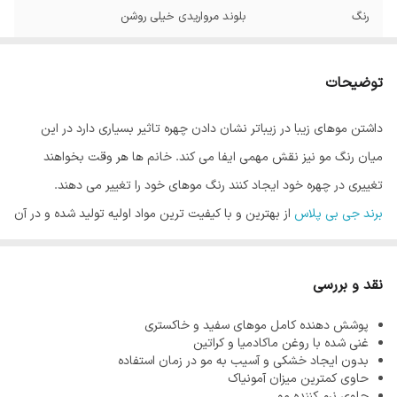
رنگ
بلوند مرواریدی خیلی روشن
توضیحات
داشتن موهای زیبا در زیباتر نشان دادن چهره تاثیر بسیاری دارد در این
میان رنگ مو نیز نقش مهمی ایفا می کند. خانم ها هر وقت بخواهند
تغییری در چهره خود ایجاد کنند رنگ موهای خود را تغییر می دهند.
برند جی بی پلاس
از بهترین و با کیفیت ترین مواد اولیه تولید شده و در آن
از کمترین میزان آمونیاک استفاده می شود. از آنجاییکه هر قدر مو سالم تر
باشد رنگ مو زیبا تر نشان داده می شود، فرمولاسیون محصولات این
نقد و بررسی
برند به گونه ای است که هیچگونه آسیبی به موها نرساند.
پوشش دهنده کامل موهای سفید و خاکستری
آمونیاک یکی از مواد اصلی در تولید رنگ مو می باشد. وظیفه آمونیاک در
غنی شده با روغن ماکادمیا و کراتین
رنگ مو باز کردن کوتیکول مو است که باعث نفوذ رنگدانه های رنگ مو در
بدون ایجاد خشکی و آسیب به مو در زمان استفاده
حاوی کمترین میزان آمونیاک
مو می شود و رنگ ماندگاری پیدا می کند. واضح است که این ماده را نمی
حاوی نرم کننده مو