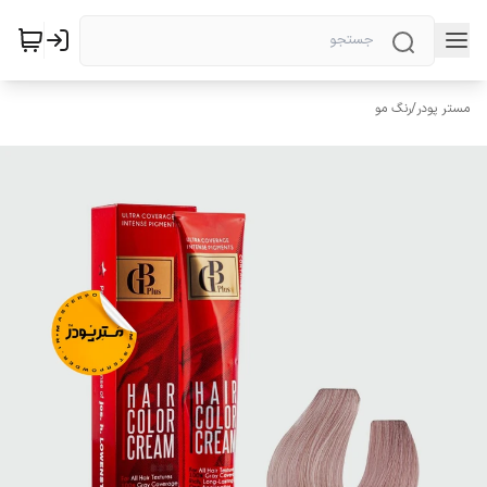
مستر پودر
/
رنگ مو