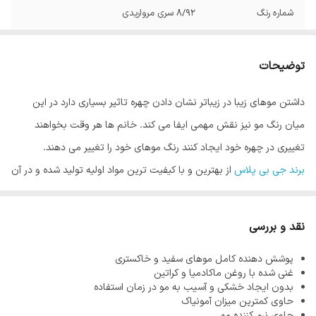
شماره رنگ
8/92 سری مرواریدی
توضیحات
داشتن موهای زیبا در زیباتر نشان دادن چهره تاثیر بسیاری دارد در این
میان رنگ مو نیز نقش مهمی ایفا می کند. خانم ها هر وقت بخواهند
تغییری در چهره خود ایجاد کنند رنگ موهای خود را تغییر می دهند.
برند جی بی پلاس
از بهترین و با کیفیت ترین مواد اولیه تولید شده و در آن
از کمترین میزان آمونیاک استفاده می شود. از آنجاییکه هر قدر مو سالم تر
باشد رنگ مو زیبا تر نشان داده می شود، فرمولاسیون محصولات این
نقد و بررسی
برند به گونه ای است که هیچگونه آسیبی به موها نرساند.
پوشش دهنده کامل موهای سفید و خاکستری
آمونیاک یکی از مواد اصلی در تولید رنگ مو می باشد. وظیفه آمونیاک در
غنی شده با روغن ماکادمیا و کراتین
رنگ مو باز کردن کوتیکول مو است که باعث نفوذ رنگدانه های رنگ مو در
بدون ایجاد خشکی و آسیب به مو در زمان استفاده
حاوی کمترین میزان آمونیاک
مو می شود و رنگ ماندگاری پیدا می کند. واضح است که این ماده را نمی
حاوی نرم کننده مو