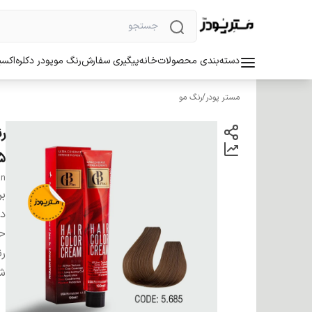
دسته‌بندی محصولات
خانه
پیگیری سفارش
رنگ مو
پودر دکلره
اکسی
مستر پودر
/
رنگ مو
85
an
بر
دس
ح
ر
شم