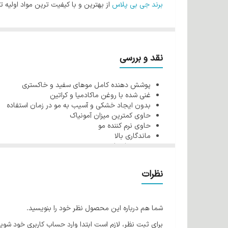
برند جی بی پلاس
از بهترین و با کیفیت ترین مواد اولیه ت
شود، فرمولاسیون محصولات این برند به گونه ای است که ه
آمونیاک یکی از مواد اصلی در تولید رنگ مو می باشد. وظی
است که این ماده را نمی توان از رنگ مو حذف کرد ولی در
نقد و بررسی
برای آبرسانی و تقویت بیشتر موها و جلوگیری از آسیب رس
پوشش دهنده کامل موهای سفید و خاکستری
شوند و در نتیجه در پایان کار مو ها سالم و نرم باقی می م
غنی شده با روغن ماکادمیا و کراتین
کراتین مو چیست؟
بدون ایجاد خشکی و آسیب به مو در زمان استفاده
حاوی کمترین میزان آمونیاک
کراتین پروتئین اساسی موجود در مو می باشد که دلیل سلام
حاوی نرم کننده مو
مهم است. وسایل حرارت زا و حالت دهنده مو، رنگ مو و .
ماندگاری بالا
حجم 100 میل
شود. در واقع کراتن موجود در رنگ مو می تواند ساختار به
فواید روغن ماکادمیا برای مو:
نظرات
همچنین ویتامین E قدرت آبرسانی قوی دارد که به خوبی موها را آبرسانی و نرم می کند.
شما هم درباره این محصول نظر خود را بنویسید.
ویتامین E موجود در روغن ماکادمیا باعث افزایش
برای ثبت نظر، لازم است ابتدا وارد حساب کاربری خود شوید