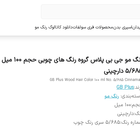
دان
اسپری بدن
محصولات فری سولفات
دانلود کاتالوگ رنگ مو
رنگ مو جی بی پلاس گروه رنگ
5/6 دارچینی
GB Plus Wood Hair Color 100 ml No. 5/685 Cinnam
ند:
GB Plus
ته‌بندی
:
رنگ مو
جم
:
100 میل
نگ
:
دارچینی
اره رنگ
:
5/685 سری رنگ چوب