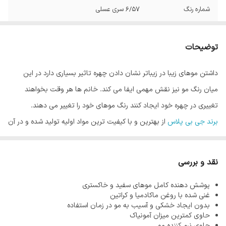
شماره رنگ
6/57 سری عسلی
توضیحات
داشتن موهای زیبا در زیباتر نشان دادن چهره تاثیر بسیاری دارد در این
میان رنگ مو نیز نقش مهمی ایفا می کند. خانم ها هر وقت بخواهند
تغییری در چهره خود ایجاد کنند رنگ موهای خود را تغییر می دهند.
برند جی بی پلاس
از بهترین و با کیفیت ترین مواد اولیه تولید شده و در آن
از کمترین میزان آمونیاک استفاده می شود. از آنجاییکه هر قدر مو سالم تر
باشد رنگ مو زیبا تر نشان داده می شود، فرمولاسیون محصولات این
نقد و بررسی
برند به گونه ای است که هیچگونه آسیبی به موها نرساند.
پوشش دهنده کامل موهای سفید و خاکستری
آمونیاک یکی از مواد اصلی در تولید رنگ مو می باشد. وظیفه آمونیاک در
غنی شده با روغن ماکادمیا و کراتین
رنگ مو باز کردن کوتیکول مو است که باعث نفوذ رنگدانه های رنگ مو در
بدون ایجاد خشکی و آسیب به مو در زمان استفاده
حاوی کمترین میزان آمونیاک
مو می شود و رنگ ماندگاری پیدا می کند. واضح است که این ماده را نمی
حاوی نرم کننده مو