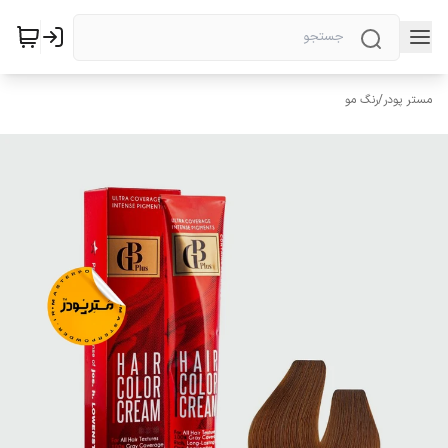
مستر پودر
/
رنگ مو