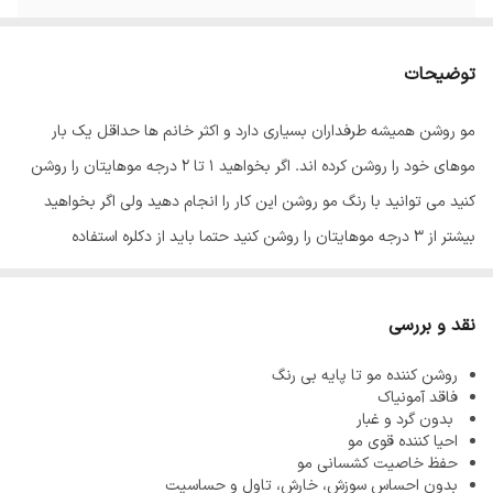
توضیحات
مو روشن همیشه طرفداران بسیاری دارد و اکثر خانم ها حداقل یک بار
موهای خود را روشن کرده اند. اگر بخواهید 1 تا 2 درجه موهایتان را روشن
کنید می توانید با رنگ مو روشن این کار را انجام دهید ولی اگر بخواهید
بیشتر از 3 درجه موهایتان را روشن کنید حتما باید از دکلره استفاده
کنید. پودر دکلره می تواند خیلی سریع موها را چند درجه روشن و آنها را برای
رنگ آمیزی آماده کند.
نقد و بررسی
از آنجاییکه
پودر دکلره
بسیار قوی تر از رنگ مو می باشد آسیب هایی هم که
روشن کننده مو تا پایه بی رنگ
می تواند به مو بزند بیشتر است بنابراین باید با احتیاط از این محصول
فاقد آمونیاک
استفاده شود.
بدون گرد و غبار
احیا کننده قوی مو
پودر دکلره الماس ئاوایی به راحتی می تواند موها را به پایه بی رنگ برساند
حفظ خاصیت کشسانی مو
و همزمان درخشندگی و براقیت فوق العاده ایی به آنها بدهد. این
بدون احساس سوزش، خارش، تاول و حساسیت