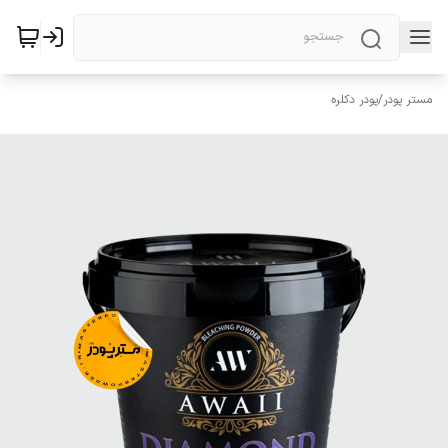
مستر پودر
/
پودر دکلره