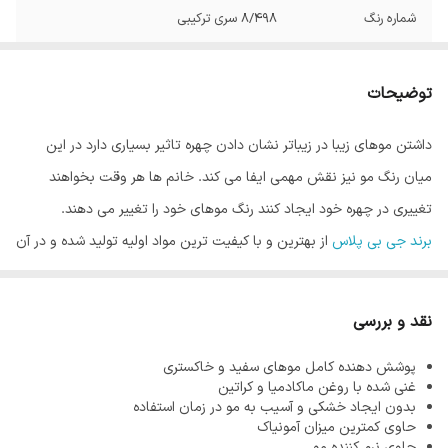
شماره رنگ
8/498 سری ترکیبی
توضیحات
داشتن موهای زیبا در زیباتر نشان دادن چهره تاثیر بسیاری دارد در این
میان رنگ مو نیز نقش مهمی ایفا می کند. خانم ها هر وقت بخواهند
تغییری در چهره خود ایجاد کنند رنگ موهای خود را تغییر می دهند.
برند جی بی پلاس
از بهترین و با کیفیت ترین مواد اولیه تولید شده و در آن
از کمترین میزان آمونیاک استفاده می شود. از آنجاییکه هر قدر مو سالم تر
باشد رنگ مو زیبا تر نشان داده می شود، فرمولاسیون محصولات این
نقد و بررسی
برند به گونه ای است که هیچگونه آسیبی به موها نرساند.
پوشش دهنده کامل موهای سفید و خاکستری
آمونیاک یکی از مواد اصلی در تولید رنگ مو می باشد. وظیفه آمونیاک در
غنی شده با روغن ماکادمیا و کراتین
رنگ مو باز کردن کوتیکول مو است که باعث نفوذ رنگدانه های رنگ مو در
بدون ایجاد خشکی و آسیب به مو در زمان استفاده
حاوی کمترین میزان آمونیاک
مو می شود و رنگ ماندگاری پیدا می کند. واضح است که این ماده را نمی
حاوی نرم کننده مو