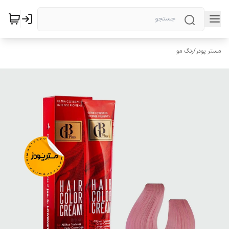
مستر پودر
/
رنگ مو