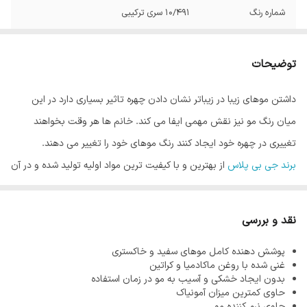
شماره رنگ
10/491 سری ترکیبی
توضیحات
داشتن موهای زیبا در زیباتر نشان دادن چهره تاثیر بسیاری دارد در این
میان رنگ مو نیز نقش مهمی ایفا می کند. خانم ها هر وقت بخواهند
تغییری در چهره خود ایجاد کنند رنگ موهای خود را تغییر می دهند.
برند جی بی پلاس
از بهترین و با کیفیت ترین مواد اولیه تولید شده و در آن
از کمترین میزان آمونیاک استفاده می شود. از آنجاییکه هر قدر مو سالم تر
باشد رنگ مو زیبا تر نشان داده می شود، فرمولاسیون محصولات این
نقد و بررسی
برند به گونه ای است که هیچگونه آسیبی به موها نرساند.
پوشش دهنده کامل موهای سفید و خاکستری
آمونیاک یکی از مواد اصلی در تولید رنگ مو می باشد. وظیفه آمونیاک در
غنی شده با روغن ماکادمیا و کراتین
رنگ مو باز کردن کوتیکول مو است که باعث نفوذ رنگدانه های رنگ مو در
بدون ایجاد خشکی و آسیب به مو در زمان استفاده
حاوی کمترین میزان آمونیاک
مو می شود و رنگ ماندگاری پیدا می کند. واضح است که این ماده را نمی
حاوی نرم کننده مو