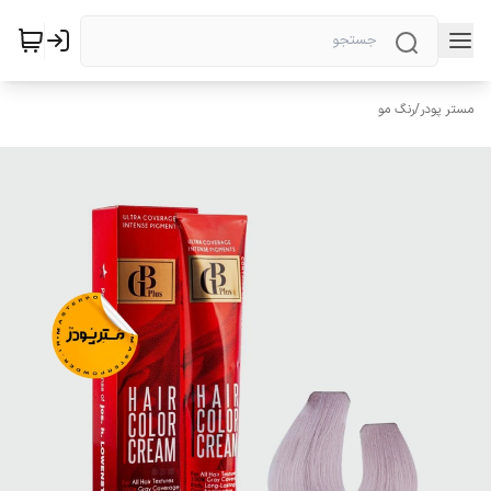
مستر پودر
/
رنگ مو