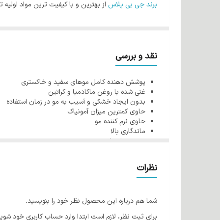
برند جی بی پلاس
از بهترین و با کیفیت ترین مواد اولیه ت
شود، فرمولاسیون محصولات این برند به گونه ای است که ه
آمونیاک یکی از مواد اصلی در تولید رنگ مو می باشد. وظی
است که این ماده را نمی توان از رنگ مو حذف کرد ولی در
نقد و بررسی
برای آبرسانی و تقویت بیشتر موها و جلوگیری از آسیب رس
پوشش دهنده کامل موهای سفید و خاکستری
شوند و در نتیجه در پایان کار مو ها سالم و نرم باقی می م
غنی شده با روغن ماکادمیا و کراتین
کراتین مو چیست؟
بدون ایجاد خشکی و آسیب به مو در زمان استفاده
حاوی کمترین میزان آمونیاک
کراتین پروتئین اساسی موجود در مو می باشد که دلیل سلام
حاوی نرم کننده مو
مهم است. وسایل حرارت زا و حالت دهنده مو، رنگ مو و .
ماندگاری بالا
حجم 100 میل
شود. در واقع کراتن موجود در رنگ مو می تواند ساختار به
فواید روغن ماکادمیا برای مو:
نظرات
همچنین ویتامین E قدرت آبرسانی قوی دارد که به خوبی موها را آبرسانی و نرم می کند.
شما هم درباره این محصول نظر خود را بنویسید.
ویتامین E موجود در روغن ماکادمیا باعث افزایش
برای ثبت نظر، لازم است ابتدا وارد حساب کاربری خود شوید