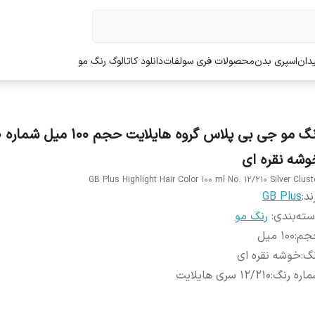
دان
اسپری بدن
محصولات فری سولفات
دانلود کاتالوگ رنگ مو
رنگ
وشه نقره ای
GB Plus Highlight Hair Color 100 ml No. 12/210 Silver Clust
ند:
GB Plus
ته‌بندی
:
رنگ مو
جم
:
100 میل
نگ
:
خوشه نقره ای
اره رنگ
:
12/210 سری هایلایت