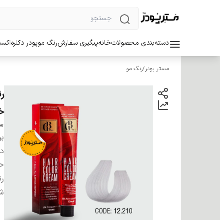
دسته‌بندی محصولات
خانه
پیگیری سفارش
رنگ مو
پودر دکلره
اکسی
مستر پودر
/
رنگ مو
خ
er
بر
دس
ح
ر
شم