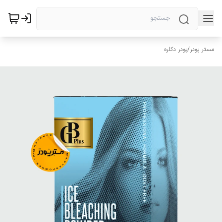
مستر پودر
/
پودر دکلره