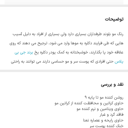
رنگ
یخی
توضیحات
حجم
500 گرم
رنگ مو بلوند طرفداران بسیاری دارد ولی بسیاری از افراد به دلیل آسیب
صادر کننده مجوز
سازمان غذا و دارو
هایی که طی فرایند دکلره به موها وارد می شود، ترجیح می دهند که روی
علاقه خود پا بگذارند، خوشبختانه به کمک پودر دکلره یخ
برند جی بی
پلاس
حتی افرادی که پوست سر و مو حساسی دارند می توانند به راحتی
موهای خود را تا پایه دلخواه روشن کنند.
پودر دکلره یخ حاوی عصاره نعناع می باشد به همین دلیل در زمان استفاده
نقد و بررسی
باعث سرد شدن پوست سر می شود و از سوزش و آسیب به پوست سر
روشن کننده مو تا پایه 9
جلوگیری می کند. این پودر دکلره بهترین انتخاب برای افرادیست که پوست
حاوی کراتین و محافظت کننده از کراتین مو
سر حساس دارند و می خواهند کل موهای سر را دکلره کنند.
حاوی ویتامین و نرم کننده مو
فاقد گرد و غبار
در ضمن پودر دکلره یخ جی بی پلاس حاوی مواد نرم کننده و آبرسان مو نیز
حاوی رایحه و عصاره نعنا
می باشد که باعث می شود موها لطافت خود را از دست نداده و بعد از
خنک کننده پوست سر