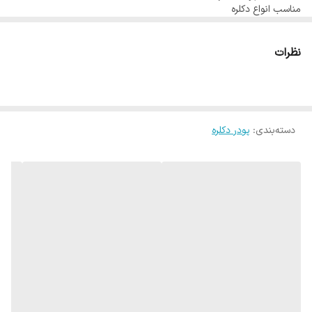
مناسب انواع دکلره
روشن شدن هم نرم و درخشان باشند.
پودر دکلره یخ می تواند موها را بدون ایجاد رگه زردی و نارنجی به پایه 9
نظرات
برساند و در نهایت موها کاملا یکدست و آماده یک رنگساژ زیبا و حرفه ای با
رنگ مو جی بی پلاس می شود.
دسته‌بندی
:
پودر دکلره