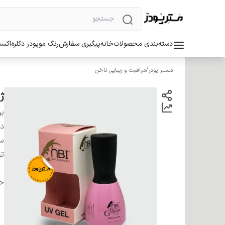
دسته‌بندی محصولات
خانه
پیگیری سفارش
رنگ مو
پودر دکلره
اکسی
مستر پودر
/
مراقبت و زیبایی ناخن
ژل
بر
دس
سا
ت
ح