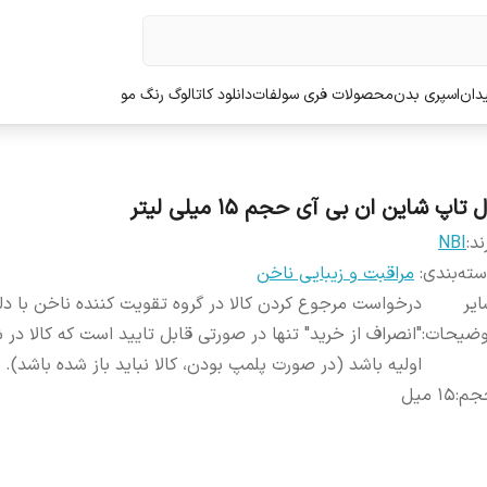
دان
اسپری بدن
محصولات فری سولفات
دانلود کاتالوگ رنگ مو
 تاپ شاین ان بی آی حجم ۱۵ میلی لیتر
ند:
NBI
ته‌بندی
:
مراقبت و زیبایی ناخن
یر
درخواست مرجوع کردن کالا در گروه تقویت کننده ناخن با دل
وضیحات
:
"انصراف از خرید" تنها در صورتی قابل تایید است که کالا در 
اولیه باشد (در صورت پلمپ بودن، کالا نباید باز شده باشد).
جم
:
15 میل