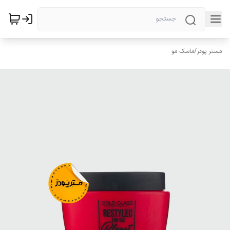
مستر پودر
/
ماسک مو