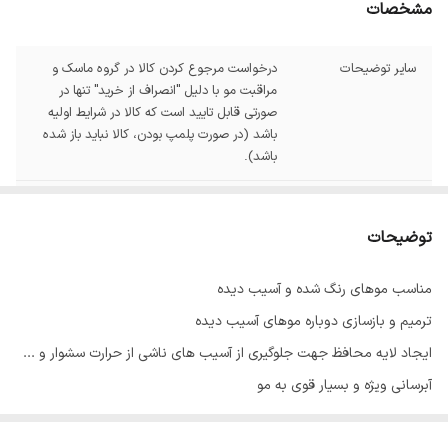
مشخصات
سایر توضیحات
درخواست مرجوع کردن کالا در گروه ماسک و
مراقبت مو با دلیل "انصراف از خرید" تنها در
صورتی قابل تایید است که کالا در شرایط اولیه
باشد (در صورت پلمپ بودن، کالا نباید باز شده
باشد).
حجم
500 میل
توضیحات
حاوی
روغن آرگان مراکشی
مناسب موهای رنگ شده و آسیب دیده
عصاره
آلوئه ورا
ترمیم و بازسازی دوباره موهای آسیب دیده
ایجاد لایه محافظ جهت جلوگیری از آسیب های ناشی از حرارت سشوار و ...
آبرسانی ویژه و بسیار قوی به مو
جلوگیری از شکنندگی و وز شدن ساقه مو