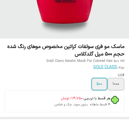
ماسک مو فری سولفات کراتین مخصوص موهای رنگ شده
حجم 500 میل گلدکلاس
Gold Class Keratin Mask For Colored Hair 500 ml
برند:
GOLD CLASS
وزن
500
1000
هر قسط با ترب‌پی:
۱۱۴٬۷۵۰
تومان
۴ قسط ماهانه. بدون سود، چک و ضامن.