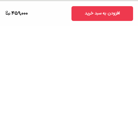
459,000
افزودن به سبد خرید
برگشت به بالا
ارسال به سراسر کشور
تضمین اصالت کالا