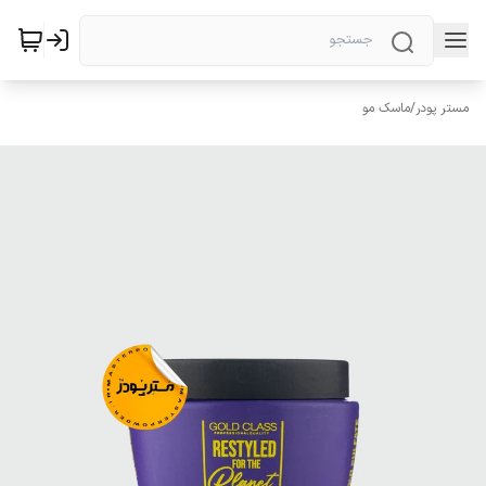
مستر پودر
/
ماسک مو