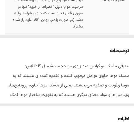
سایر توضیحات
درخواست مرجوع کردن کالا در گروه ماسک و
مراقبت مو با دلیل "انصراف از خرید" تنها در
صورتی قابل تایید است که کالا در شرایط اولیه
باشد (در صورت پلمپ بودن، کالا نباید باز شده
باشد).
حجم
500 میل
توضیحات
معرفی ماسک مو کراتین ضد زردی مو حجم 500 میل گلدکلاس:
ماسک موها حاوی عوامل مرطوب کننده و تغذیه کننده‌ای هستند که به
موها رطوبت و تغذیه می‌بخشند. برخی از ماسک موها حاوی پروتئین‌ها،
ویتامین‌ها و مواد مغذی دیگری هستند که به تقویت ساختار موها کمک
می‌کنند. این مواد مو را قوی‌تر و مقاومتر در برابر شکنندگی و آسیب‌ها
می‌کنند.
ماسک مو
کراتین ضد زردی مو گلدکلاس، به دلیل داشتن کراتین
نظرات
هیدرولیز شده در فرمولاسیون خود، سبب احیا و بازسازی موهای آسیب
دیده می‌شود. همچنین این محصول، شکنندگی تارهای مو را کاهش