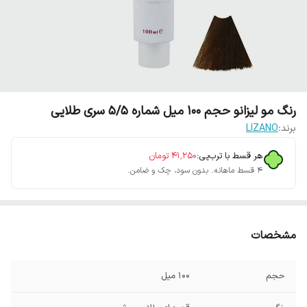
رنگ مو لیزانو حجم 100 میل شماره 5/5 سری طلایی
برند:
LIZANO
هر قسط با ترب‌پی:
۴۱٬۲۵۰
تومان
۴ قسط ماهانه. بدون سود، چک و ضامن.
مشخصات
حجم
100 میل