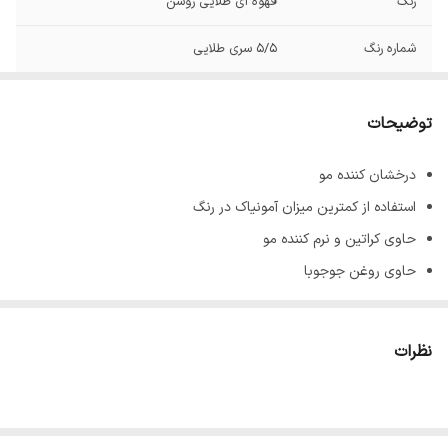
رنگ
قهوه ای طلایی روشن
شماره رنگ
5/5 سری طلایی
توضیحات
درخشان کننده مو
استفاده از کمترین میزان آمونیاک در رنگ
حاوی کراتین و نرم کننده مو
حاوی روغن جوجوبا
پوشش دهنده کامل موهای سفید و خاکستری
جلوگیری کننده از ریزش و نازک شدن تارهای مو
نظرات
ماندگاری بالا
حجم 100 میل