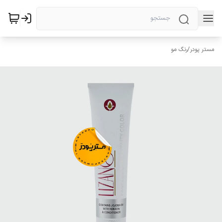
مستر پودر
/
رنگ مو