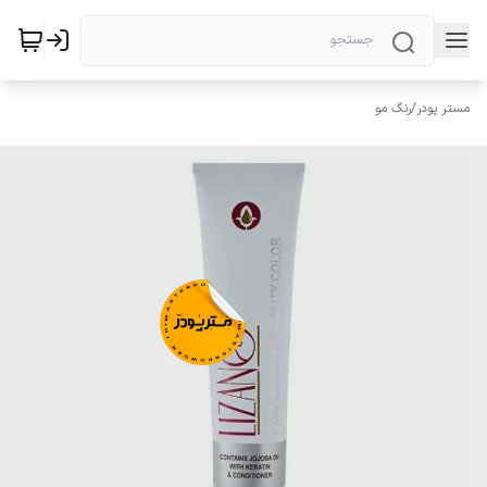
مستر پودر
/
رنگ مو