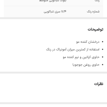
رنگ
بلوند تنباکویی متوسط
شماره رنگ
7/4 سری تنباکویی
توضیحات
درخشان کننده مو
استفاده از کمترین میزان آمونیاک در رنگ
حاوی کراتین و نرم کننده مو
حاوی روغن جوجوبا
پوشش دهنده کامل موهای سفید و خاکستری
جلوگیری کننده از ریزش و نازک شدن تارهای مو
نظرات
ماندگاری بالا
حجم 100 میل