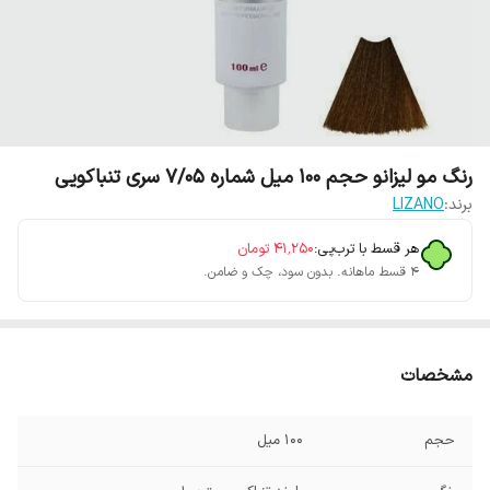
رنگ مو لیزانو حجم 100 میل شماره 7/05 سری تنباکویی
برند:
LIZANO
هر قسط با ترب‌پی:
۴۱٬۲۵۰
تومان
۴ قسط ماهانه. بدون سود، چک و ضامن.
مشخصات
حجم
100 میل