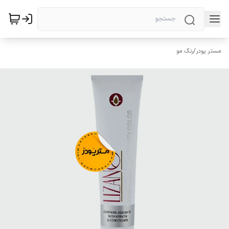
مستر پودر
/
رنگ مو