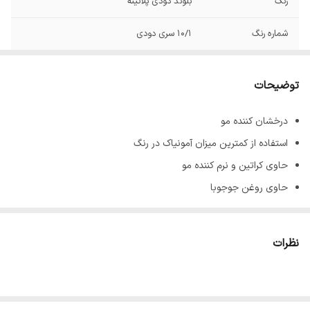
رنگ
بلوند دودی پلاتینه
شماره رنگ
10/1 سری دودی
توضیحات
درخشان کننده مو
استفاده از کمترین میزان آمونیاک در رنگ
حاوی کراتین و نرم کننده مو
حاوی روغن جوجوبا
پوشش دهنده کامل موهای سفید و خاکستری
جلوگیری کننده از ریزش و نازک شدن تارهای مو
نظرات
ماندگاری بالا
حجم 100 میل