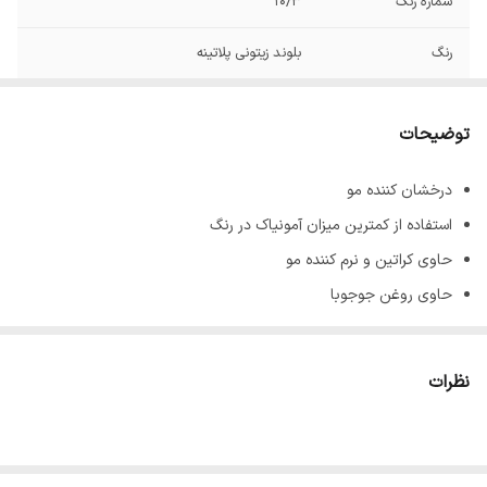
شماره رنگ
10/3
رنگ
بلوند زیتونی پلاتینه
توضیحات
درخشان کننده مو
استفاده از کمترین میزان آمونیاک در رنگ
حاوی کراتین و نرم کننده مو
حاوی روغن جوجوبا
پوشش دهنده کامل موهای سفید و خاکستری
جلوگیری کننده از ریزش و نازک شدن تارهای مو
نظرات
ماندگاری بالا
حجم 100 میل