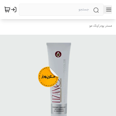
مستر پودر
/
رنگ مو