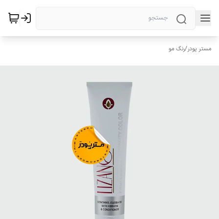
مستر پودر
/
رنگ مو