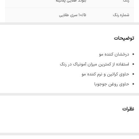
رنگ
بلوند طلایی پلاتینه
شماره رنگ
10/5 سری طلایی
توضیحات
درخشان کننده مو
استفاده از کمترین میزان آمونیاک در رنگ
حاوی کراتین و نرم کننده مو
حاوی روغن جوجوبا
پوشش دهنده کامل موهای سفید و خاکستری
جلوگیری کننده از ریزش و نازک شدن تارهای مو
نظرات
ماندگاری بالا
حجم 100 میل