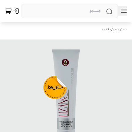
مستر پودر
/
رنگ مو