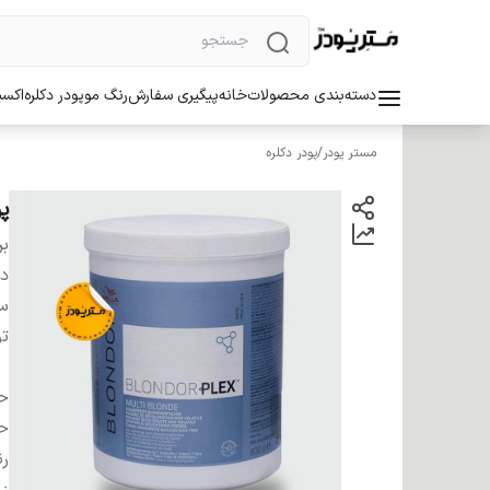
دسته‌بندی محصولات
خانه
پیگیری سفارش
رنگ مو
پودر دکلره
اکسی
مستر پودر
/
پودر دکلره
پو
بر
دس
سا
ت
ح
ح
ر