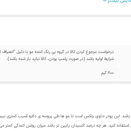
ور مبدا برند
:
آلمان
مایش بیشتر
درخواست مرجوع کردن کالا در گروه بی رنگ کننده مو با دلیل "انصراف از
شرایط اولیه باشد (در صورت پلمپ بودن، کالا نباید باز شده باشد).
800 گرم
پلکس
آبی
آلمان
 باشد. این پودر حاوی پلکس است تا مو ها طی پروسه ی دکلره آسیب کمتری بببین
اهید. میتوانید از اکسیدان 1.9 ، 3 ، 6 یا 12 درصد استفاده کنید. هر چه درصد اکسیدان پایین تر باشد میزان 