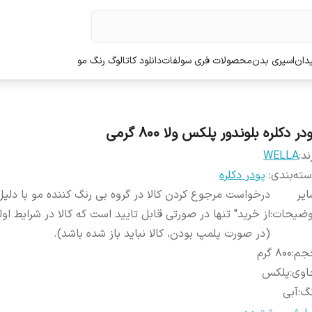
دان
اسپری بدن
محصولات فری سولفات
دانلود کاتالوگ رنگ مو
در دکلره بلوندور پلکس ولا 800 گرمی
ند:
WELLA
ته‌بندی
:
پودر دکلره
یر
درخواست مرجوع کردن کالا در گروه بی رنگ کننده مو با دلیل
وضیحات
:
از خرید" تنها در صورتی قابل تایید است که کالا در شرایط اول
(در صورت پلمپ بودن، کالا نباید باز شده باشد).
جم
:
800 گرم
اوی
:
پلکس
نگ
:
آبی