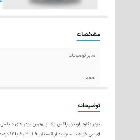
کش
ن
مشخصات
سایر توضیحات
حجم
حاوی
توضیحات
رنگ
کشور مبدا برند
پودر دکلره بلوندور پلکس ولا
از بهترین پودر های دنیا می
ای می خو