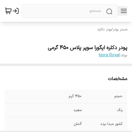
مستر پودر
/
پودر دکلره
پودر دکلره ایگورا سوپر پلاس 450 گرمی
برند:
Igora Royal
مشخصات
حجم
450 گرم
رنگ
سفید
کشور مبدا برند
آلمان