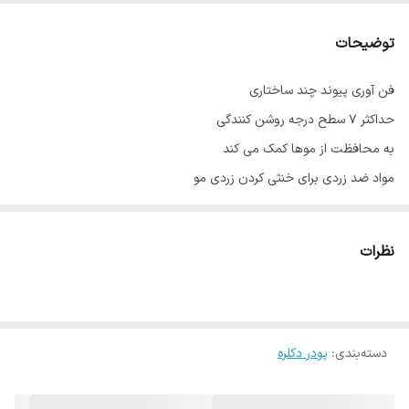
حجم
1000 گرم
توضیحات
کشور مبدا برند
ایتالیا
فن آوری پیوند چند ساختاری
رنگ
سفید
حداکثر 7 سطح درجه روشن کنندگی
به محافظت از موها کمک می کند
مواد ضد زردی برای خنثی کردن زردی مو
فیبر موجود در آن موجب قوام مو میشود
نسبت مخلوط کردن انعطاف پذیر
نظرات
مناسب برای همه تکنیک ها
در روشن کردن ملایم با کنترل بهینه زمان
بدون آسیب رسانی به ساختار مو
حجم 1000 گرم
دسته‌بندی
:
پودر دکلره