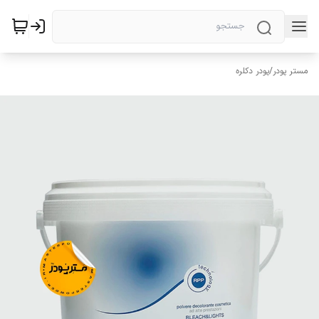
مستر پودر
/
پودر دکلره