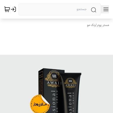
مستر پودر
/
رنگ مو