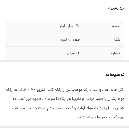
مشخصات
حجم
120 میلی لیتر
رنگ
قهوه ای تیره
شماره
2 طبیعی
صادر کننده مجوز
سازمان غذا و دارو
توضیحات
اکثر خانم ها دوست دارند موهایشان را رنگ کنند. تقریبا 70 % خانم ها رنگ
موهایشان را بطور مرتب و تقریبا هر یک تا دو ماه تجدید می کنند. به
همین دلیل کیفیت مواد اولیه رنگ مو بسیار مهم است و تاثیر مستقیم
روی کیفیت موها خواهد داشت.
رنگ مو
ئاوایی
از بهترین مواد اولیه تولید می شود که به خوبی جذب موها