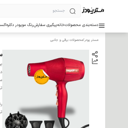
دسته‌بندی محصولات
خانه
پیگیری سفارش
رنگ مو
پودر دکلره
اکسی
مستر پودر
/
محصولات برقی و جانبی
سشوا
بر
دس
سا
ت
ر
ت