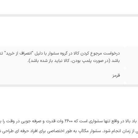
درخواست مرجوع کردن کالا در گروه سشوار با دلیل "انصراف از خرید" تنه
باشد (در صورت پلمپ بودن، کالا نباید باز شده باشد).
قرمز
2600 وات
سشوار پر قدرت سالنی 2600 وات مگاآپ، قدرت پرتاب دهی باد بالا در واقع تنها
ز زمان انجام شود. سشوار مگاآپ به طور اختصاصی برای افراد حرفه ای طراحی ش