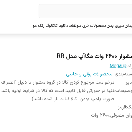
دان
اسپری بدن
محصولات فری سولفات
دانلود کاتالوگ رنگ مو
ر 2600 وات مگاآپ مدل RR
ند:
Megaup
ته‌بندی
:
محصولات برقی و جانبی
یر
درخواست مرجوع کردن کالا در گروه سشوار با دلیل "انصراف ا
وضیحات
:
تنها در صورتی قابل تایید است که کالا در شرایط اولیه باشد 
صورت پلمپ بودن، کالا نباید باز شده باشد).
نگ
:
قرمز
وان مصرفی
:
2600 وات